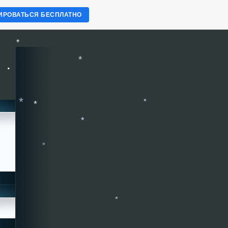
ИРОВАТЬСЯ БЕСПЛАТНО
*
.
*
*
*
*
*
*
*
*