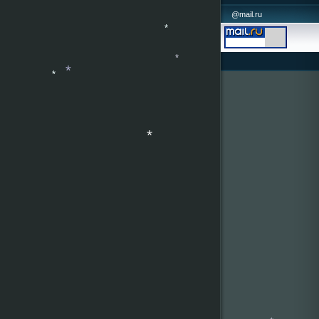
*
@mail.ru
*
*
*
*
*
*