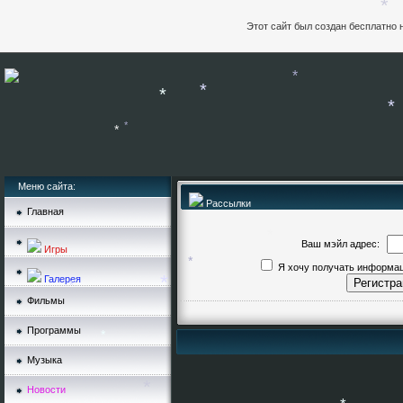
Этот сайт был создан бесплатно 
*
*
*
*
*
*
Меню сайта:
Рассылки
Главная
Ваш мэйл адрес:
Игры
Я хочу получать информаци
Галерея
*
*
Фильмы
*
*
Программы
Музыка
*
Новости