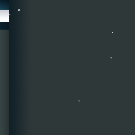
*
*
*
*
*
*