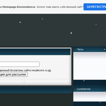
*
ЗАРЕГИСТР
на
Homepage-Konstruktor.ru
. Хотите тоже иметь собственный сайт?
*
*
*
*
*
Часы
*
онный бюллетень сайта novpikcers.ru.gg
*
LiveInternet
*
*
*