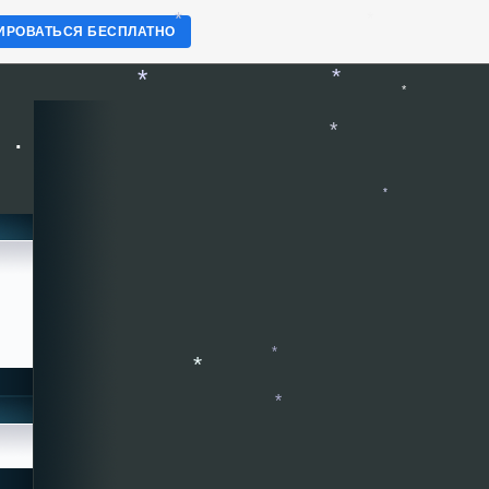
ИРОВАТЬСЯ БЕСПЛАТНО
*
*
*
*
*
.
*
*
*
*
*
*