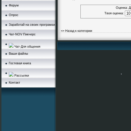
Форум
Оценка: Д
Твоя оценка:
Опрос
Заработай на своих програмах
<= Назад к категории
Чат-NOV Пикчерс
*
Чат-Для общения
Ваши файлы
Гостевая книга
Рассылки
Контакт
*