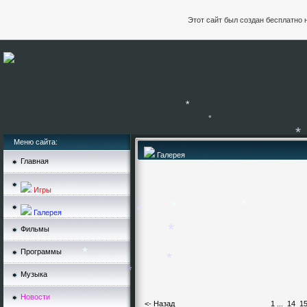
*
Этот сайт был создан бесплатно 
Меню сайта:
*
Галерея
Главная
*
*
Игры
Галерея
*
*
*
Фильмы
*
*
Программы
*
*
Музыка
*
*
Новости
*
<- Назад
1
...
14
1