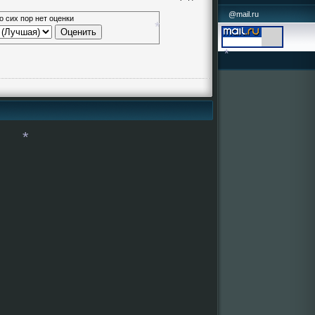
*
@mail.ru
о сих пор нет оценки
*
*
*