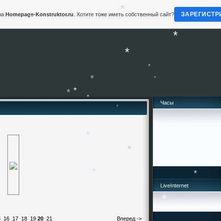
ЗАРЕГИСТР
на
Homepage-Konstruktor.ru
. Хотите тоже иметь собственный сайт?
*
*
*
*
*
*
*
*
Часы
*
*
*
*
*
*
*
LiveInternet
*
*
*
5
16
17
18
19
20
21
Вперед ->